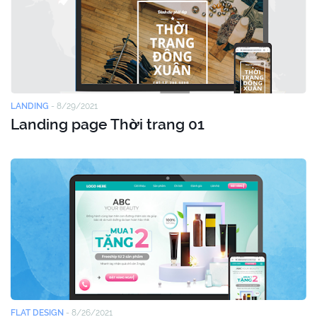
LANDING
-
8/29/2021
Landing page Thời trang 01
FLAT DESIGN
-
8/26/2021